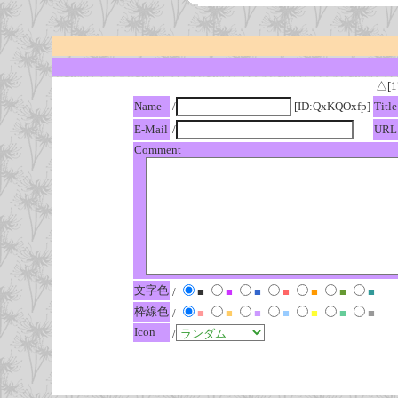
△[1
Name
/
[ID:QxKQOxfp]
Title
E-Mail
/
URL
Comment
文字色
/
■
■
■
■
■
■
■
枠線色
/
■
■
■
■
■
■
■
Icon
/