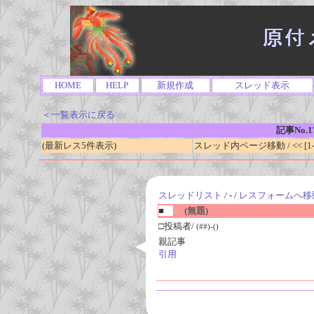
HOME
HELP
新規作成
スレッド表示
＜一覧表示に戻る
記事No.1
(最新レス5件表示)
スレッド内ページ移動 / << [1-0
スレッドリスト
/ - /
レスフォームへ移
■
(無題)
□投稿者/
(##)-()
親記事
引用