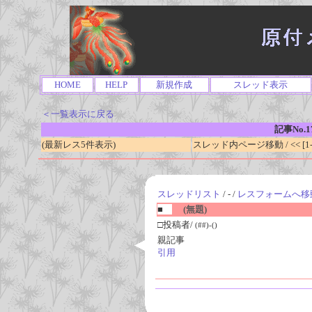
HOME
HELP
新規作成
スレッド表示
＜一覧表示に戻る
記事No.1
(最新レス5件表示)
スレッド内ページ移動 / << [1-0
スレッドリスト
/ - /
レスフォームへ移
■
(無題)
□投稿者/
(##)-()
親記事
引用