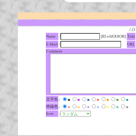
△[1
Name
/
[ID:eJdOOlOB]
Title
E-Mail
/
URL
Comment
文字色
/
■
■
■
■
■
■
■
枠線色
/
■
■
■
■
■
■
■
Icon
/