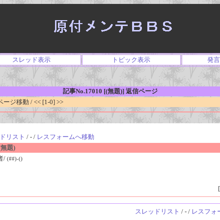
スレッド表示
トピック表示
発言
記事No.17010 [(無題)] 返信ページ
移動 / << [1-0] >>
ドリスト
/ - /
レスフォームへ移動
無題)
者/
(##)-()
[
スレッドリスト
/ - /
レスフォ