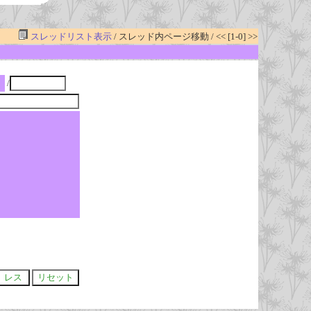
スレッドリスト表示
/ スレッド内ページ移動 / << [1-0] >>
/