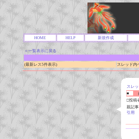
HOME
HELP
新規作成
＜一覧表示に戻る
(最新レス5件表示)
スレッド内ページ
スレッ
■
(
□投稿
親記事
引用