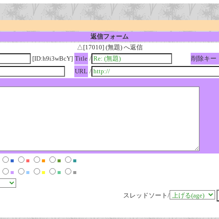
返信フォーム
△[17010] (無題) へ返信
[ID:h9i3wBcY]
Title
/
削除キー
URL
/
■
■
■
■
■
■
■
■
■
■
スレッドソート/