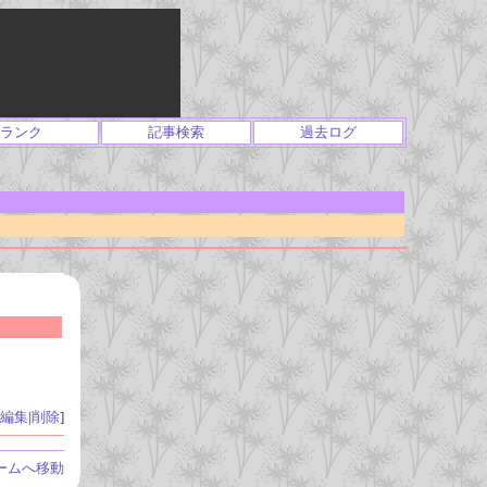
ランク
記事検索
過去ログ
編集
|
削除
]
ームへ移動