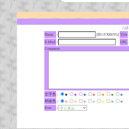
△[1
Name
/
[ID:iVX86Vli]
Title
E-Mail
/
URL
Comment
文字色
/
■
■
■
■
■
■
■
枠線色
/
■
■
■
■
■
■
■
Icon
/