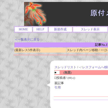
HOME
HELP
新規作成
スレッド表示
＜一覧表示に戻る
記事No.1
(最新レス5件表示)
スレッド内ページ移動 / << [1-0
スレッドリスト
/ - /
レスフォームへ移
■
(無題)
□投稿者/
(##)-()
親記事
引用