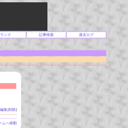
ランク
記事検索
過去ログ
編集
|
削除
]
ームへ移動