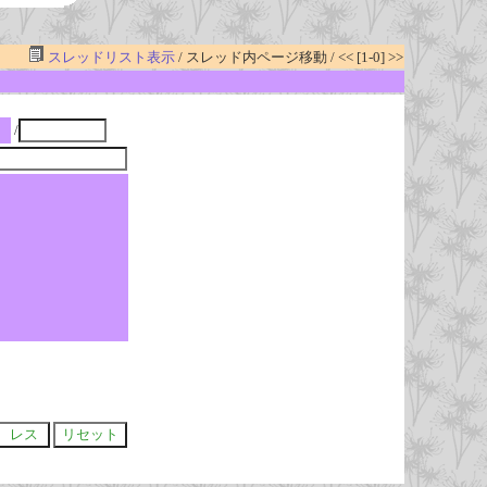
スレッドリスト表示
/ スレッド内ページ移動 / << [1-0] >>
/