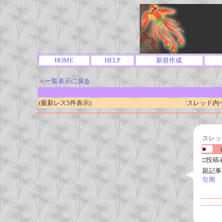
HOME
HELP
新規作成
＜一覧表示に戻る
(最新レス5件表示)
スレッド内ページ
スレッ
■
(
□投稿
親記事
引用