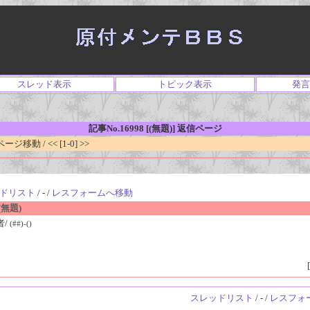
スレッド表示
トピック表示
発言
記事No.16998 [(無題)] 返信ページ
移動 / << [1-0] >>
ドリスト
/ - /
レスフォームへ移動
無題)
者/
(##)-()
[
スレッドリスト
/ - /
レスフォ