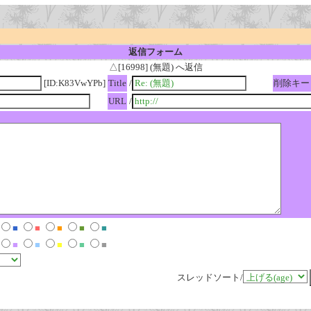
返信フォーム
△[16998] (無題) へ返信
[ID:K83VwYPb]
Title
/
削除キー
URL
/
■
■
■
■
■
■
■
■
■
■
スレッドソート/