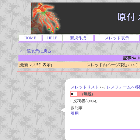
HOME
HELP
新規作成
スレッド表示
＜一覧表示に戻る
記事No.1
(最新レス5件表示)
スレッド内ページ移動 / << [1-0
スレッドリスト
/ - /
レスフォームへ移
■
(無題)
□投稿者/
(##)-()
親記事
引用