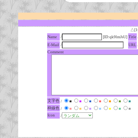
△[1
Name
/
[ID:qk9lmJsU]
Title
E-Mail
/
URL
Comment
文字色
/
■
■
■
■
■
■
■
枠線色
/
■
■
■
■
■
■
■
Icon
/