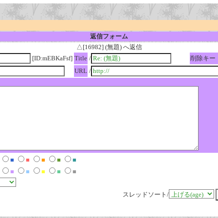
返信フォーム
△[16982] (無題) へ返信
[ID:mEBKaFsf]
Title
/
削除キー
URL
/
■
■
■
■
■
■
■
■
■
■
スレッドソート/