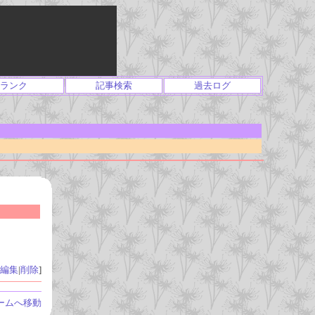
ランク
記事検索
過去ログ
編集
|
削除
]
ームへ移動