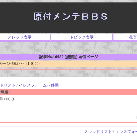
スレッド表示
トピック表示
発言
記事No.16982 [(無題)] 返信ページ
移動 / << [1-0] >>
ドリスト
/ - /
レスフォームへ移動
無題)
者/
(##)-()
[
スレッドリスト
/ - /
レスフォ