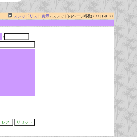
スレッドリスト表示
/ スレッド内ページ移動 / << [1-0] >>
/