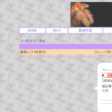
HOME
HELP
新規作成
＜一覧表示に戻る
(最新レス5件表示)
スレッド内ページ
スレッ
■
(
□投稿
親記事
引用