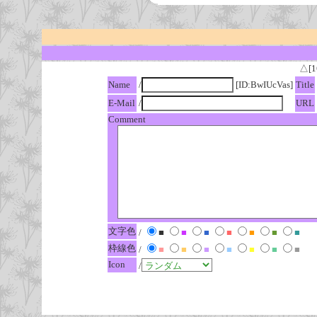
△[1
Name
/
[ID:BwIUcVas]
Title
E-Mail
/
URL
Comment
文字色
/
■
■
■
■
■
■
■
枠線色
/
■
■
■
■
■
■
■
Icon
/