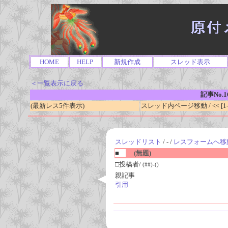
HOME
HELP
新規作成
スレッド表示
＜一覧表示に戻る
記事No.1
(最新レス5件表示)
スレッド内ページ移動 / << [1-0
スレッドリスト
/ - /
レスフォームへ移
■
(無題)
□投稿者/
(##)-()
親記事
引用