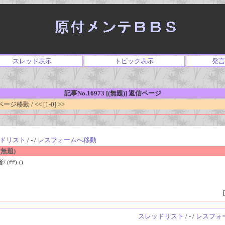
スレッド表示
トピック表示
発言
記事No.16973 [(無題)] 返信ページ
移動 / << [1-0] >>
ドリスト
/ - /
レスフォームへ移動
無題)
者/
(##)-()
[
スレッドリスト
/ - /
レスフォ