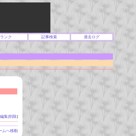
ランク
記事検索
過去ログ
編集
|
削除
]
ームへ移動