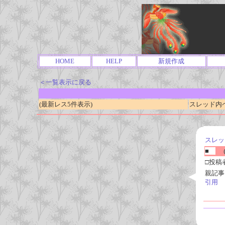
HOME
HELP
新規作成
＜一覧表示に戻る
(最新レス5件表示)
スレッド内ページ
スレッ
■
(
□投稿
親記事
引用