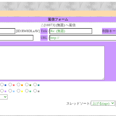
返信フォーム
△[16973] (無題) へ返信
[ID:RW8DLaAV]
Title
/
削除キー
URL
/
■
■
■
■
■
■
■
■
■
■
スレッドソート/