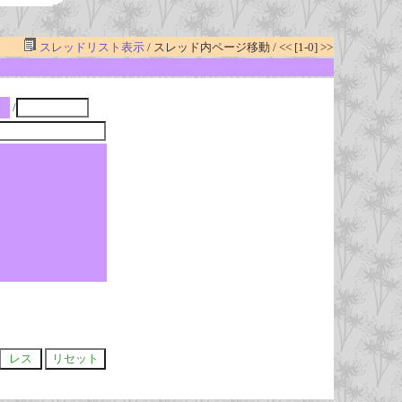
スレッドリスト表示
/ スレッド内ページ移動 / << [1-0] >>
/