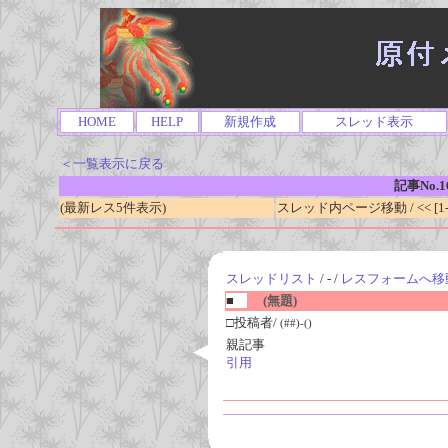
HOME
HELP
新規作成
スレッド表示
＜一覧表示に戻る
記事No.1
(最新レス5件表示)
スレッド内ページ移動 / << [1-0
スレッドリスト
/ - /
レスフォームへ移
■
(無題)
□投稿者/
(##)-()
親記事
引用