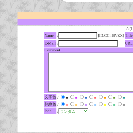
△[1
Name
/
[ID:CChISVZX]
Title
E-Mail
/
URL
Comment
文字色
/
■
■
■
■
■
■
■
枠線色
/
■
■
■
■
■
■
■
Icon
/