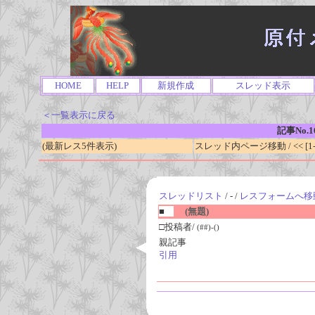
HOME
HELP
新規作成
スレッド表示
＜一覧表示に戻る
記事No.1
(最新レス5件表示)
スレッド内ページ移動 / << [1-0
スレッドリスト
/ - /
レスフォームへ移
■
(無題)
□投稿者/
(##)-()
親記事
引用