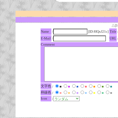
△[1
Name
/
[ID:8IQxJ21c]
Title
E-Mail
/
URL
Comment
文字色
/
■
■
■
■
■
■
■
枠線色
/
■
■
■
■
■
■
■
Icon
/