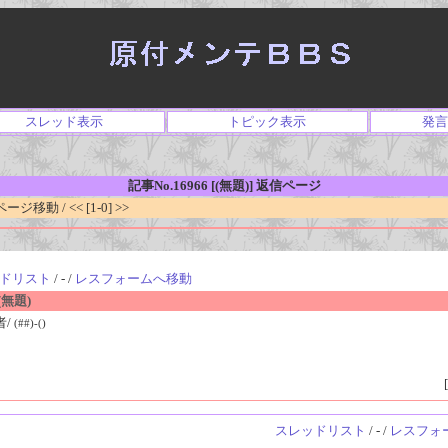
スレッド表示
トピック表示
発言
記事No.16966 [(無題)] 返信ページ
移動 / << [1-0] >>
ドリスト
/ - /
レスフォームへ移動
無題)
者/
(##)-()
[
スレッドリスト
/ - /
レスフォ