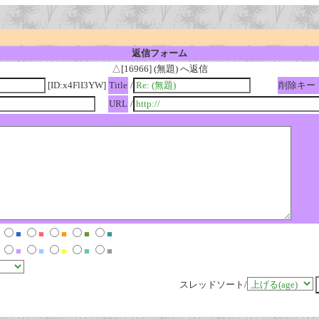
返信フォーム
△[16966] (無題) へ返信
[ID:x4FlI3YW]
Title
/
削除キー
URL
/
■
■
■
■
■
■
■
■
■
■
スレッドソート/