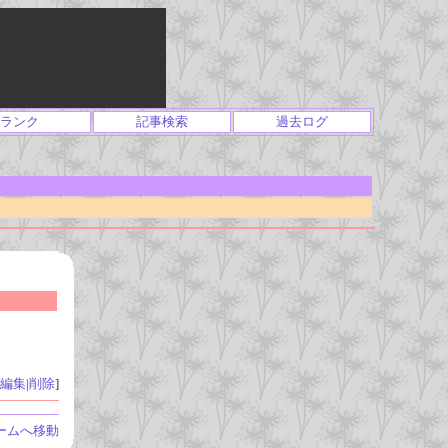
ランク
記事検索
過去ログ
編集
|
削除
]
ームへ移動