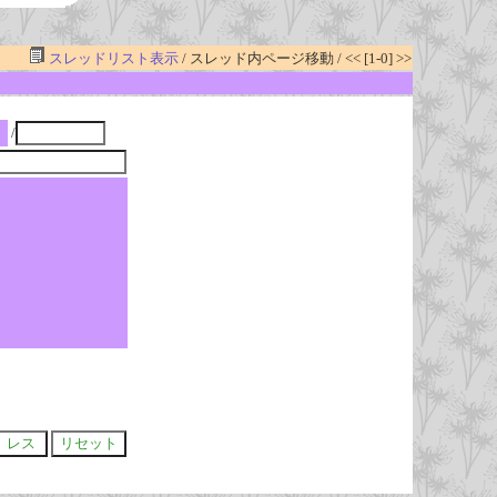
スレッドリスト表示
/ スレッド内ページ移動 / << [1-0] >>
/