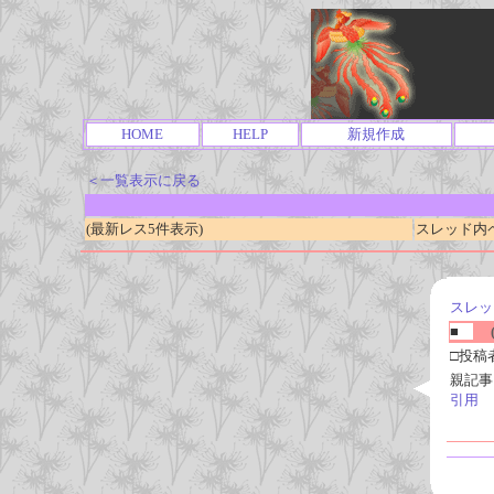
HOME
HELP
新規作成
＜一覧表示に戻る
(最新レス5件表示)
スレッド内ページ
スレッ
■
(
□投稿
親記事
引用