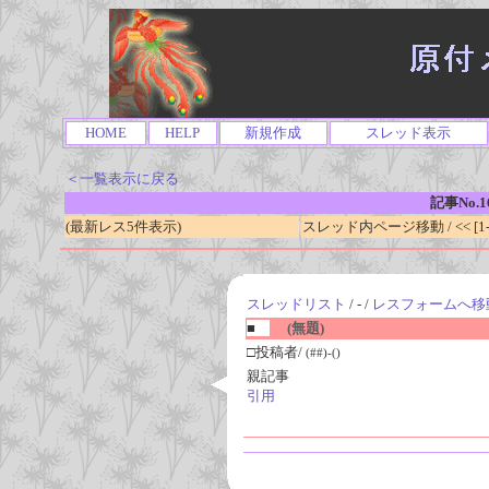
HOME
HELP
新規作成
スレッド表示
＜一覧表示に戻る
記事No.1
(最新レス5件表示)
スレッド内ページ移動 / << [1-0
スレッドリスト
/ - /
レスフォームへ移
■
(無題)
□投稿者/
(##)-()
親記事
引用