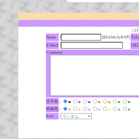
△[1
Name
/
[ID:kWu3yKVP]
Title
E-Mail
/
URL
Comment
文字色
/
■
■
■
■
■
■
■
枠線色
/
■
■
■
■
■
■
■
Icon
/