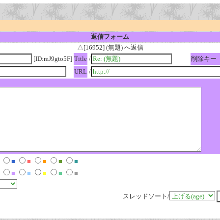
返信フォーム
△[16952] (無題) へ返信
[ID:mJ9gto5F]
Title
/
削除キー
URL
/
■
■
■
■
■
■
■
■
■
■
スレッドソート/