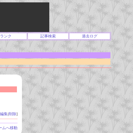
ランク
記事検索
過去ログ
編集
|
削除
]
ームへ移動