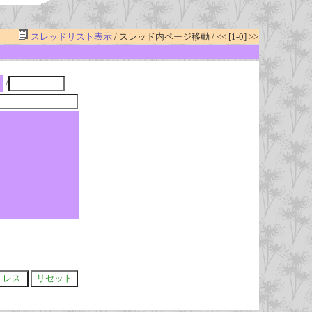
スレッドリスト表示
/ スレッド内ページ移動 / << [1-0] >>
/