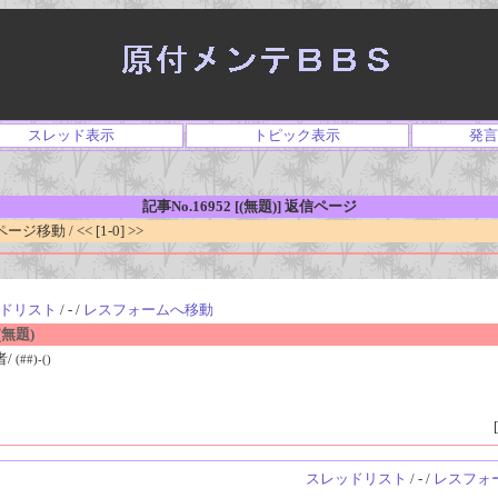
スレッド表示
トピック表示
発言
記事No.16952 [(無題)] 返信ページ
移動 / << [1-0] >>
ドリスト
/ - /
レスフォームへ移動
無題)
者/
(##)-()
[
スレッドリスト
/ - /
レスフォ