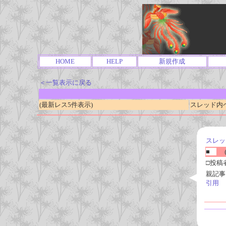
HOME
HELP
新規作成
＜一覧表示に戻る
(最新レス5件表示)
スレッド内ページ
スレッ
■
(
□投稿
親記事
引用