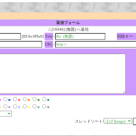
返信フォーム
△[16946] (無題) へ返信
[ID:IrvSPhr0]
Title
/
削除キー
URL
/
■
■
■
■
■
■
■
■
■
■
■
■
スレッドソート/