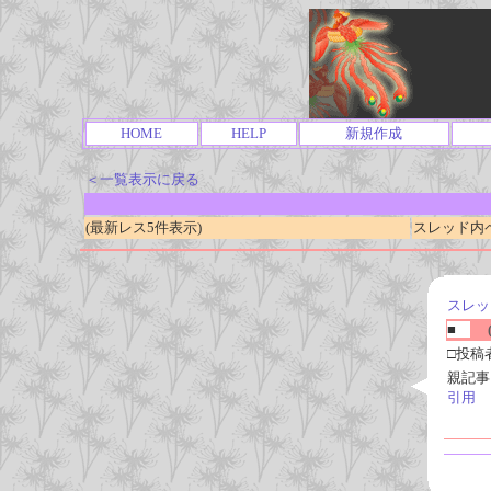
HOME
HELP
新規作成
＜一覧表示に戻る
(最新レス5件表示)
スレッド内ページ
スレッ
■
(
□投稿
親記事
引用