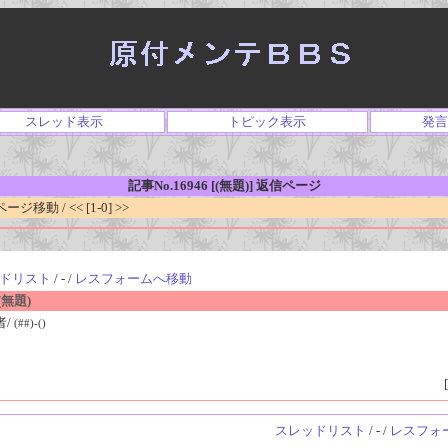
スレッド表示
トピック表示
発言
記事No.16946 [(無題)] 返信ページ
移動 / << [1-0] >>
ドリスト
/ - /
レスフォームへ移動
無題)
者/
(##)-()
[
スレッドリスト
/ - /
レスフォ