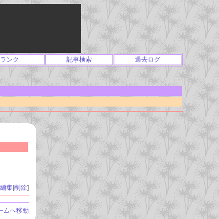
ランク
記事検索
過去ログ
編集
|
削除
]
ームへ移動