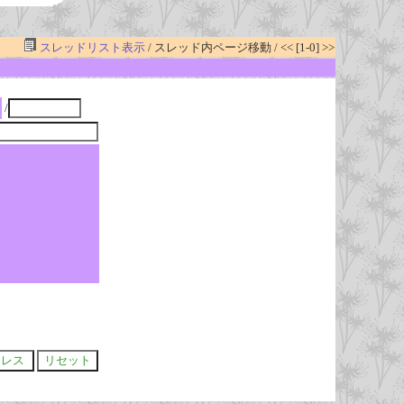
スレッドリスト表示
/ スレッド内ページ移動 / << [1-0] >>
/