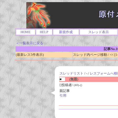
HOME
HELP
新規作成
スレッド表示
＜一覧表示に戻る
記事No.1
(最新レス5件表示)
スレッド内ページ移動 / << [1-0
スレッドリスト
/ - /
レスフォームへ移
■
(無題)
□投稿者/
(##)-()
親記事
引用