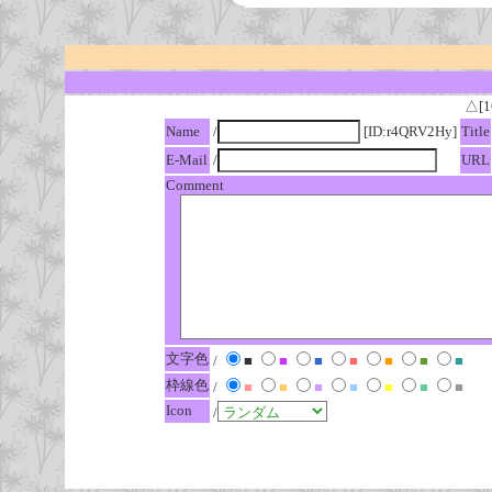
△[1
Name
/
[ID:r4QRV2Hy]
Title
E-Mail
/
URL
Comment
文字色
/
■
■
■
■
■
■
■
枠線色
/
■
■
■
■
■
■
■
Icon
/