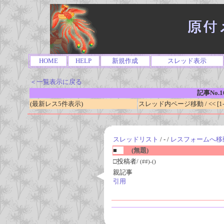
HOME
HELP
新規作成
スレッド表示
＜一覧表示に戻る
記事No.1
(最新レス5件表示)
スレッド内ページ移動 / << [1-0
スレッドリスト
/ - /
レスフォームへ移
■
(無題)
□投稿者/
(##)-()
親記事
引用