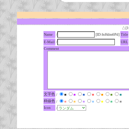
△[1
Name
/
[ID:fnHdm6Pd]
Title
E-Mail
/
URL
Comment
文字色
/
■
■
■
■
■
■
■
枠線色
/
■
■
■
■
■
■
■
Icon
/