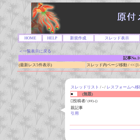
HOME
HELP
新規作成
スレッド表示
＜一覧表示に戻る
記事No.1
(最新レス5件表示)
スレッド内ページ移動 / << [1-0
スレッドリスト
/ - /
レスフォームへ移
■
(無題)
□投稿者/
(##)-()
親記事
引用