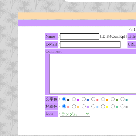
△[1
Name
/
[ID:K4ComKpl]
Title
E-Mail
/
URL
Comment
文字色
/
■
■
■
■
■
■
■
枠線色
/
■
■
■
■
■
■
■
Icon
/