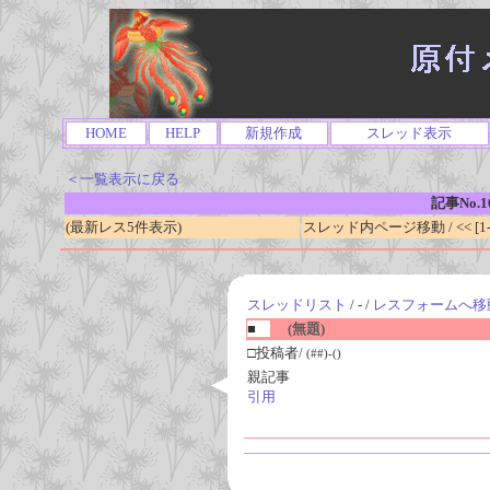
HOME
HELP
新規作成
スレッド表示
＜一覧表示に戻る
記事No.1
(最新レス5件表示)
スレッド内ページ移動 / << [1-0
スレッドリスト
/ - /
レスフォームへ移
■
(無題)
□投稿者/
(##)-()
親記事
引用