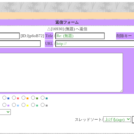
返信フォーム
△[16930] (無題) へ返信
[ID:Jjp6oB72]
Title
/
削除キー
URL
/
■
■
■
■
■
■
■
■
■
■
スレッドソート/