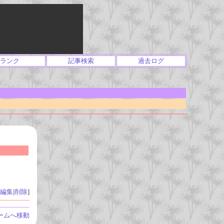
ランク
記事検索
過去ログ
編集
|
削除
]
ームへ移動