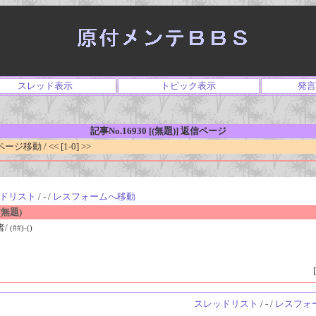
スレッド表示
トピック表示
発言
記事No.16930 [(無題)] 返信ページ
移動 / << [1-0] >>
ドリスト
/ - /
レスフォームへ移動
無題)
者/
(##)-()
[
スレッドリスト
/ - /
レスフォ