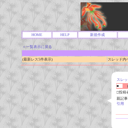
HOME
HELP
新規作成
＜一覧表示に戻る
(最新レス5件表示)
スレッド内ページ
スレッ
■
(
□投稿
親記事
引用