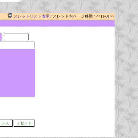
スレッドリスト表示
/ スレッド内ページ移動 / << [1-0] >>
/