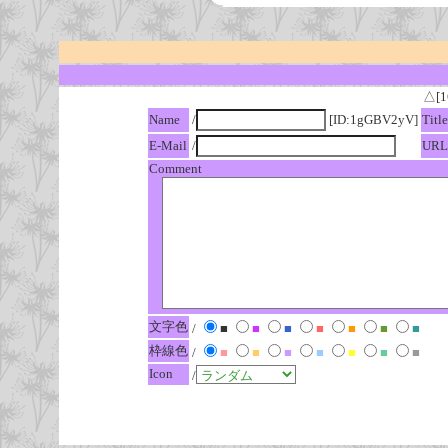
△[1
Name
/
[ID:1gGBV2yV]
Title
E-Mail
/
URL
Comment
文字色
/
■
■
■
■
■
■
■
枠線色
/
■
■
■
■
■
■
■
Icon
/