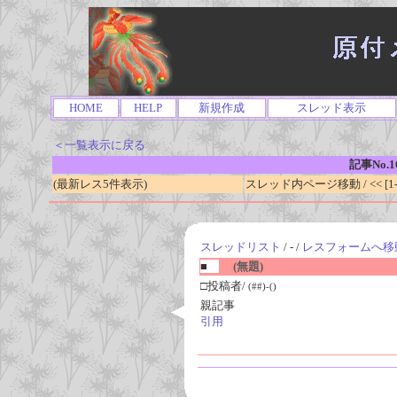
HOME
HELP
新規作成
スレッド表示
＜一覧表示に戻る
記事No.1
(最新レス5件表示)
スレッド内ページ移動 / << [1-0
スレッドリスト
/ - /
レスフォームへ移
■
(無題)
□投稿者/
(##)-()
親記事
引用