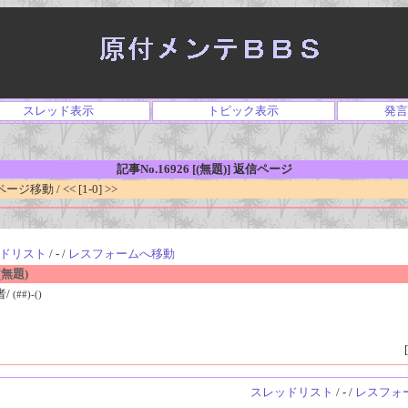
スレッド表示
トピック表示
発言
記事No.16926 [(無題)] 返信ページ
移動 / << [1-0] >>
ドリスト
/ - /
レスフォームへ移動
無題)
者/
(##)-()
[
スレッドリスト
/ - /
レスフォ