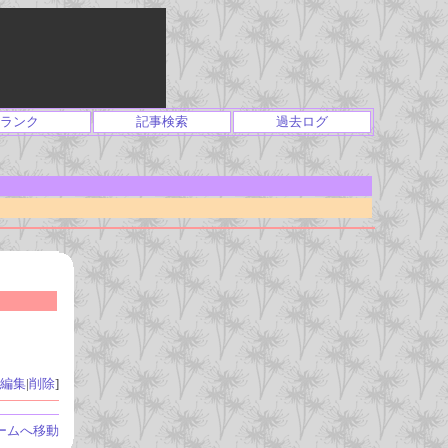
ランク
記事検索
過去ログ
編集
|
削除
]
ームへ移動