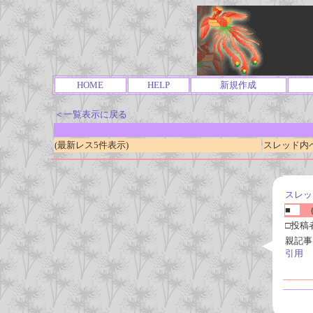
HOME
HELP
新規作成
＜一覧表示に戻る
(最新レス5件表示)
スレッド内ページ
スレッ
■
(
□投稿
親記事
引用