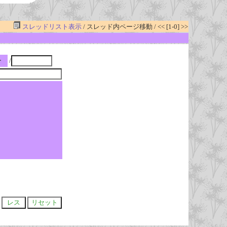
スレッドリスト表示
/ スレッド内ページ移動 / << [1-0] >>
ー
/