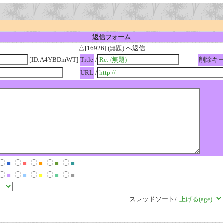
返信フォーム
△[16926] (無題) へ返信
[ID:A4YBDmWT]
Title
/
削除キ
URL
/
■
■
■
■
■
■
■
■
■
■
スレッドソート/