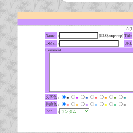
△[1
Name
/
[ID:Qorupvwp]
Title
E-Mail
/
URL
Comment
文字色
/
■
■
■
■
■
■
■
枠線色
/
■
■
■
■
■
■
■
Icon
/