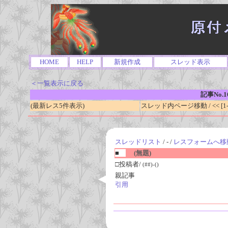
HOME
HELP
新規作成
スレッド表示
＜一覧表示に戻る
記事No.1
(最新レス5件表示)
スレッド内ページ移動 / << [1-0
スレッドリスト
/ - /
レスフォームへ移
■
(無題)
□投稿者/
(##)-()
親記事
引用