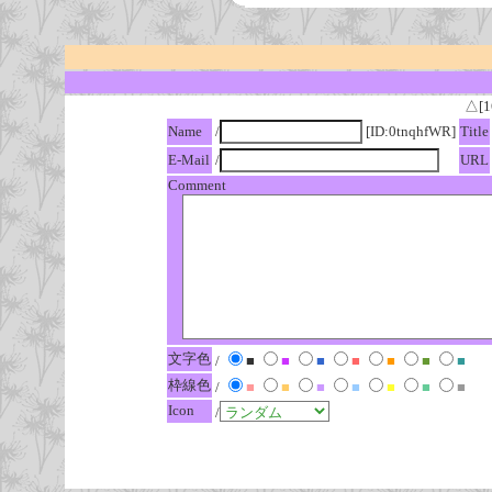
△[1
Name
/
[ID:0tnqhfWR]
Title
E-Mail
/
URL
Comment
文字色
/
■
■
■
■
■
■
■
枠線色
/
■
■
■
■
■
■
■
Icon
/