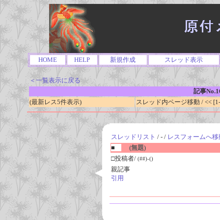
HOME
HELP
新規作成
スレッド表示
＜一覧表示に戻る
記事No.1
(最新レス5件表示)
スレッド内ページ移動 / << [1-0
スレッドリスト
/ - /
レスフォームへ移
■
(無題)
□投稿者/
(##)-()
親記事
引用