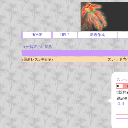
HOME
HELP
新規作成
＜一覧表示に戻る
(最新レス5件表示)
スレッド内ページ
スレッ
■
(
□投稿
親記事
引用