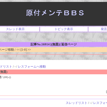
スレッド表示
トピック表示
発言
記事No.16914 [(無題)] 返信ページ
移動 / << [1-0] >>
ドリスト
/ - /
レスフォームへ移動
無題)
者/
(##)-()
[
スレッドリスト
/ - /
レスフォ