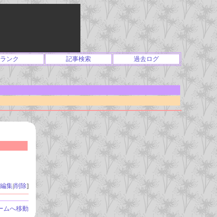
ランク
記事検索
過去ログ
編集
|
削除
]
ームへ移動