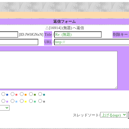
返信フォーム
△[16914] (無題) へ返信
[ID:JWlfGNxN]
Title
/
削除キー
URL
/
■
■
■
■
■
■
■
■
■
■
スレッドソート/