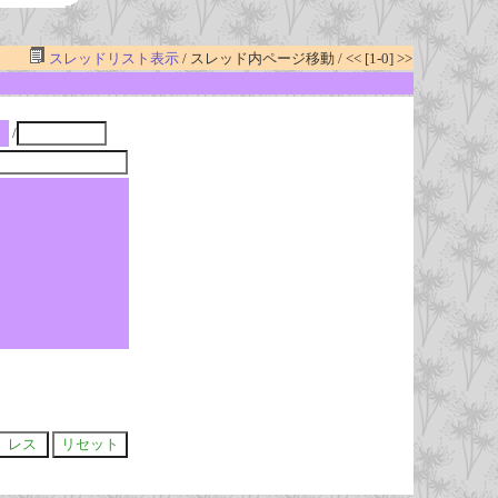
スレッドリスト表示
/ スレッド内ページ移動 / << [1-0] >>
/