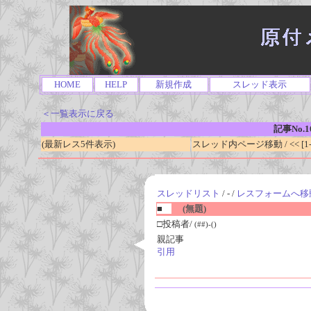
HOME
HELP
新規作成
スレッド表示
＜一覧表示に戻る
記事No.1
(最新レス5件表示)
スレッド内ページ移動 / << [1-0
スレッドリスト
/ - /
レスフォームへ移
■
(無題)
□投稿者/
(##)-()
親記事
引用