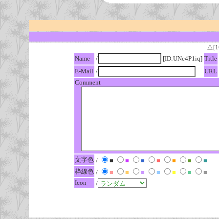
△[1
Name
/
[ID:UNe4P1iq]
Title
E-Mail
/
URL
Comment
文字色
/
■
■
■
■
■
■
■
枠線色
/
■
■
■
■
■
■
■
Icon
/