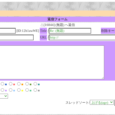
返信フォーム
△[16844] (無題) へ返信
[ID:12h1awWE]
Title
/
削除キー
URL
/
■
■
■
■
■
■
■
■
■
■
スレッドソート/