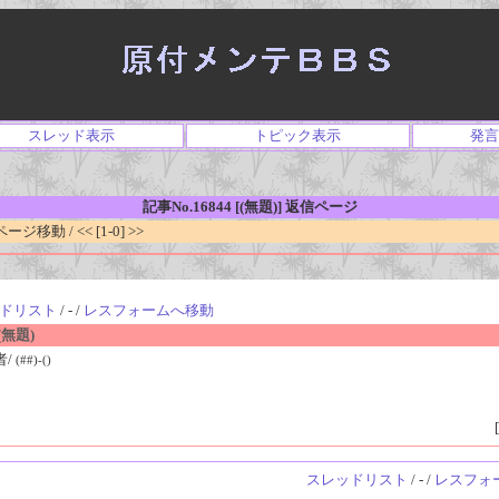
スレッド表示
トピック表示
発言
記事No.16844 [(無題)] 返信ページ
移動 / << [1-0] >>
ドリスト
/ - /
レスフォームへ移動
無題)
者/
(##)-()
[
スレッドリスト
/ - /
レスフォ