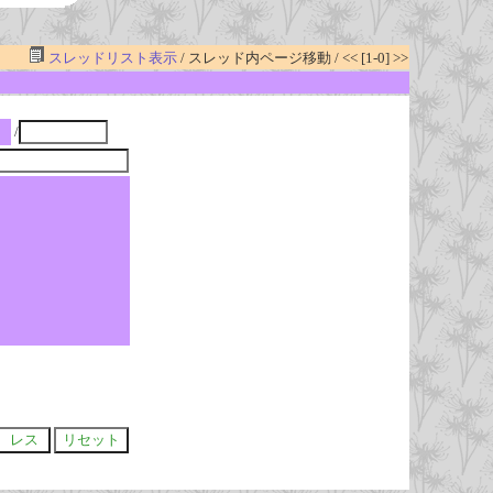
スレッドリスト表示
/ スレッド内ページ移動 / << [1-0] >>
/