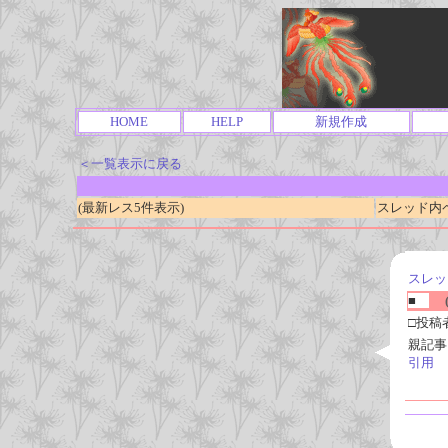
HOME
HELP
新規作成
＜一覧表示に戻る
(最新レス5件表示)
スレッド内ページ
スレッ
■
(
□投稿
親記事
引用