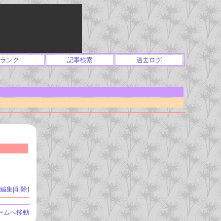
ランク
記事検索
過去ログ
編集
|
削除
]
ームへ移動