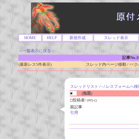
HOME
HELP
新規作成
スレッド表示
＜一覧表示に戻る
記事No.1
(最新レス5件表示)
スレッド内ページ移動 / << [1-0
スレッドリスト
/ - /
レスフォームへ移
■
(無題)
□投稿者/
(##)-()
親記事
引用