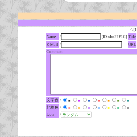
△[1
Name
/
[ID:xhn27P1C]
Title
E-Mail
/
URL
Comment
文字色
/
■
■
■
■
■
■
■
枠線色
/
■
■
■
■
■
■
■
Icon
/