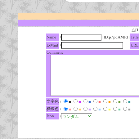
△[1
Name
/
[ID:p7pdAMRt]
Title
E-Mail
/
URL
Comment
文字色
/
■
■
■
■
■
■
■
枠線色
/
■
■
■
■
■
■
■
Icon
/