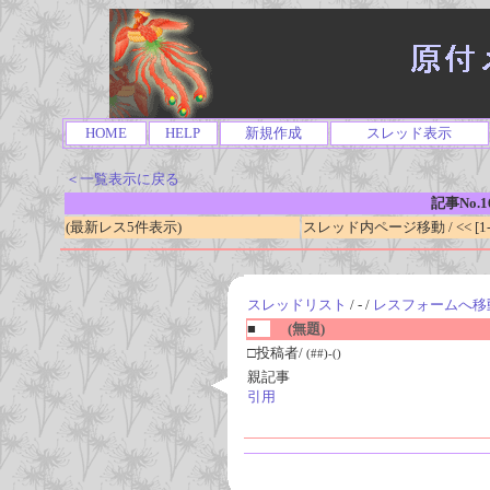
HOME
HELP
新規作成
スレッド表示
＜一覧表示に戻る
記事No.1
(最新レス5件表示)
スレッド内ページ移動 / << [1-0
スレッドリスト
/ - /
レスフォームへ移
■
(無題)
□投稿者/
(##)-()
親記事
引用