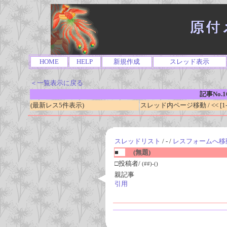
HOME
HELP
新規作成
スレッド表示
＜一覧表示に戻る
記事No.1
(最新レス5件表示)
スレッド内ページ移動 / << [1-0
スレッドリスト
/ - /
レスフォームへ移
■
(無題)
□投稿者/
(##)-()
親記事
引用