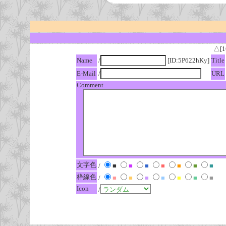
△[1
Name
/
[ID:5P622hKy]
Title
E-Mail
/
URL
Comment
文字色
/
■
■
■
■
■
■
■
枠線色
/
■
■
■
■
■
■
■
Icon
/