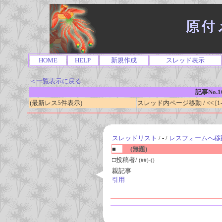
HOME
HELP
新規作成
スレッド表示
＜一覧表示に戻る
記事No.1
(最新レス5件表示)
スレッド内ページ移動 / << [1-0
スレッドリスト
/ - /
レスフォームへ移
■
(無題)
□投稿者/
(##)-()
親記事
引用