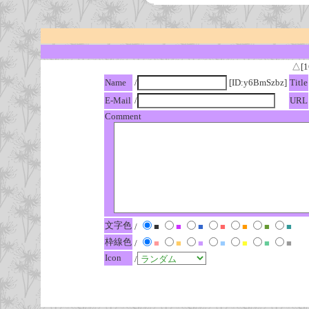
△[1
Name
/
[ID:y6BmSzbz]
Title
E-Mail
/
URL
Comment
文字色
/
■
■
■
■
■
■
■
枠線色
/
■
■
■
■
■
■
■
Icon
/