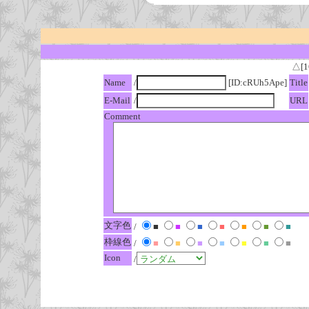
△[1
Name
/
[ID:cRUh5Ape]
Title
E-Mail
/
URL
Comment
文字色
/
■
■
■
■
■
■
■
枠線色
/
■
■
■
■
■
■
■
Icon
/