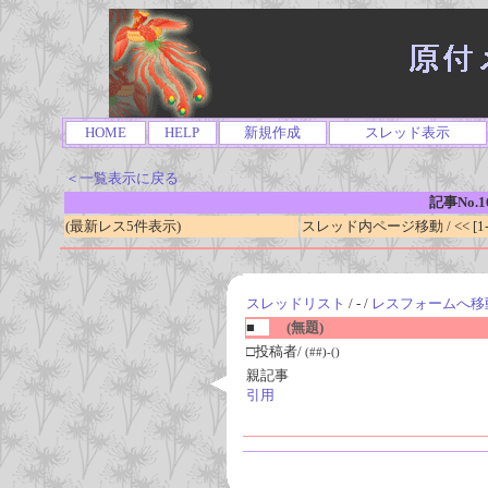
HOME
HELP
新規作成
スレッド表示
＜一覧表示に戻る
記事No.1
(最新レス5件表示)
スレッド内ページ移動 / << [1-0
スレッドリスト
/ - /
レスフォームへ移
■
(無題)
□投稿者/
(##)-()
親記事
引用