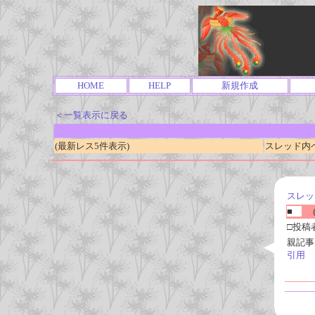
HOME
HELP
新規作成
＜一覧表示に戻る
(最新レス5件表示)
スレッド内ページ
スレッ
■
(
□投稿
親記事
引用