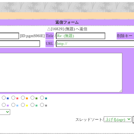
返信フォーム
△[16829] (無題) へ返信
[ID:pgmS96lE]
Title
/
削除キー
URL
/
■
■
■
■
■
■
■
■
■
■
スレッドソート/