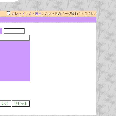
スレッドリスト表示
/ スレッド内ページ移動 / << [1-0] >>
/