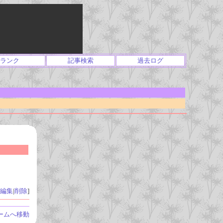
ランク
記事検索
過去ログ
編集
|
削除
]
ームへ移動