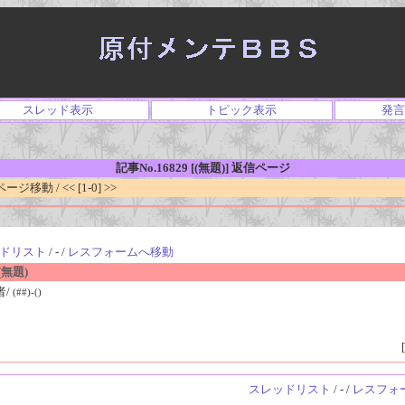
スレッド表示
トピック表示
発言
記事No.16829 [(無題)] 返信ページ
移動 / << [1-0] >>
ドリスト
/ - /
レスフォームへ移動
無題)
者/
(##)-()
[
スレッドリスト
/ - /
レスフォ