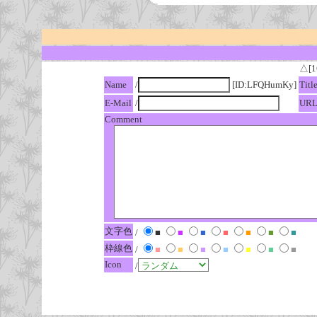
△[1
Name
/
[ID:LFQHumKy]
Titl
E-Mail
/
UR
Comment
文字色
/
■
■
■
■
■
■
■
枠線色
/
■
■
■
■
■
■
■
Icon
/