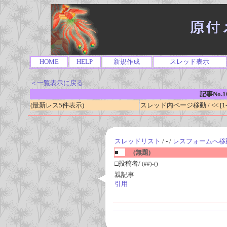
HOME
HELP
新規作成
スレッド表示
＜一覧表示に戻る
記事No.1
(最新レス5件表示)
スレッド内ページ移動 / << [1-0
スレッドリスト
/ - /
レスフォームへ移
■
(無題)
□投稿者/
(##)-()
親記事
引用