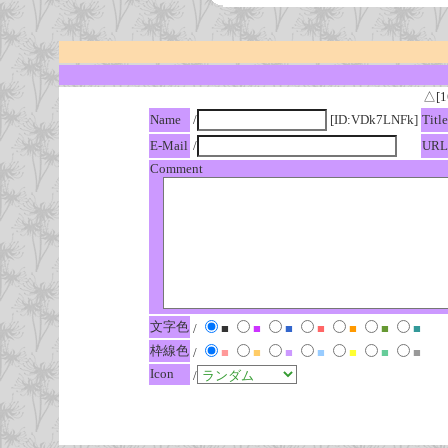
△[1
Name
/
[ID:VDk7LNFk]
Title
E-Mail
/
URL
Comment
文字色
/
■
■
■
■
■
■
■
枠線色
/
■
■
■
■
■
■
■
Icon
/