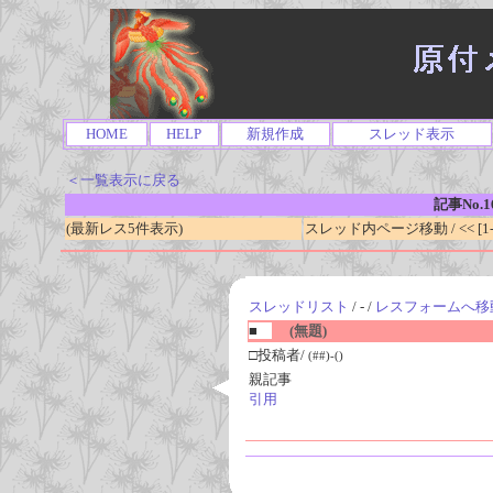
HOME
HELP
新規作成
スレッド表示
＜一覧表示に戻る
記事No.1
(最新レス5件表示)
スレッド内ページ移動 / << [1-0
スレッドリスト
/ - /
レスフォームへ移
■
(無題)
□投稿者/
(##)-()
親記事
引用