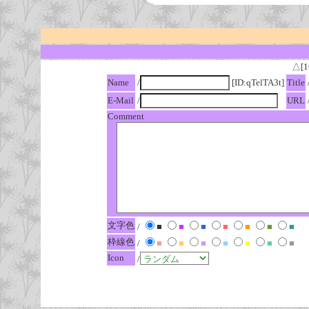
△[1
Name
/
[ID:qTelTA3t]
Title
E-Mail
/
URL
Comment
文字色
/
■
■
■
■
■
■
■
枠線色
/
■
■
■
■
■
■
■
Icon
/