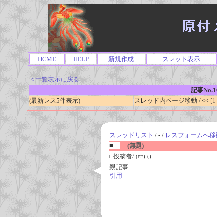
HOME
HELP
新規作成
スレッド表示
＜一覧表示に戻る
記事No.1
(最新レス5件表示)
スレッド内ページ移動 / << [1-0
スレッドリスト
/ - /
レスフォームへ移
■
(無題)
□投稿者/
(##)-()
親記事
引用