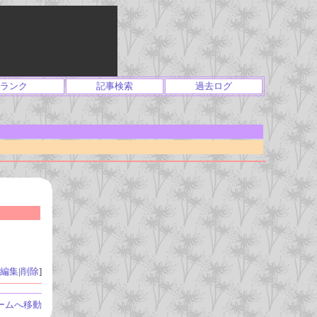
ランク
記事検索
過去ログ
編集
|
削除
]
ームへ移動