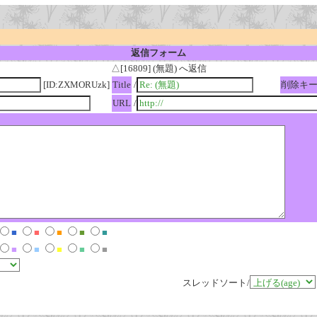
返信フォーム
△[16809] (無題) へ返信
[ID:ZXMORUzk]
Title
/
削除キ
URL
/
■
■
■
■
■
■
■
■
■
■
スレッドソート/