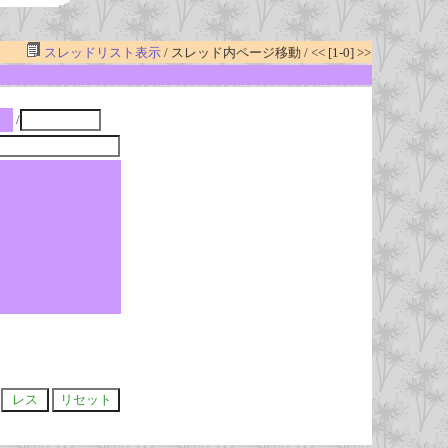
スレッドリスト表示
/ スレッド内ページ移動 / << [1-0] >>
ー
/