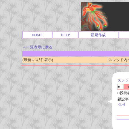
HOME
HELP
新規作成
＜一覧表示に戻る
(最新レス5件表示)
スレッド内ページ
スレッ
■
(
□投稿
親記事
引用