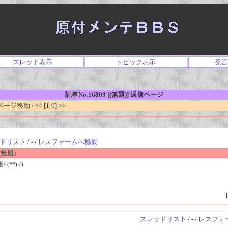
スレッド表示
トピック表示
発言
記事No.16809 [(無題)] 返信ページ
移動 / << [1-0] >>
ドリスト
/ - /
レスフォームへ移動
無題)
者/
(##)-()
[
スレッドリスト
/ - /
レスフォ