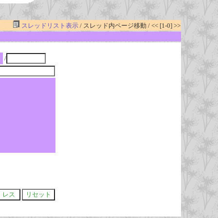
スレッドリスト表示
/ スレッド内ページ移動 / << [1-0] >>
/