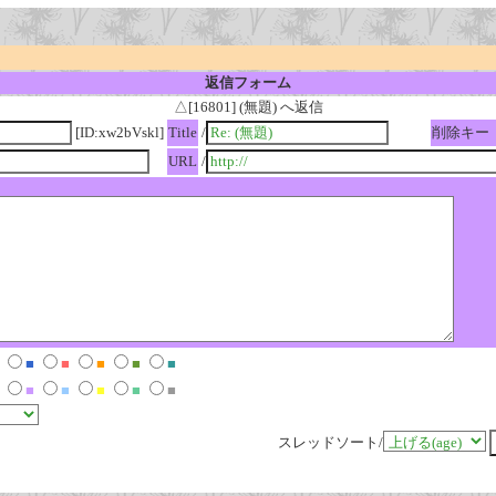
返信フォーム
△[16801] (無題) へ返信
[ID:xw2bVskl]
Title
/
削除キー
URL
/
■
■
■
■
■
■
■
■
■
■
スレッドソート/