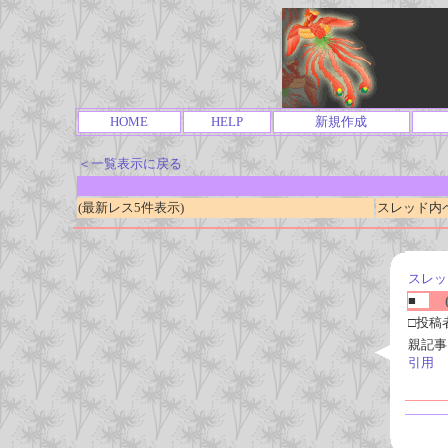
HOME
HELP
新規作成
＜一覧表示に戻る
(最新レス5件表示)
スレッド内ページ
スレッ
■
(
□投稿
親記事
引用