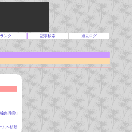
ランク
記事検索
過去ログ
編集
|
削除
]
ームへ移動