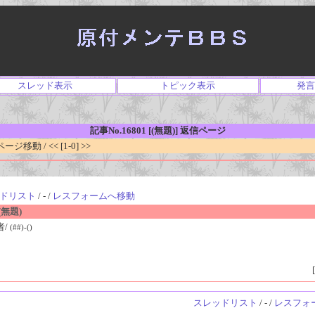
スレッド表示
トピック表示
発言
記事No.16801 [(無題)] 返信ページ
移動 / << [1-0] >>
ドリスト
/ - /
レスフォームへ移動
無題)
者/
(##)-()
[
スレッドリスト
/ - /
レスフォ