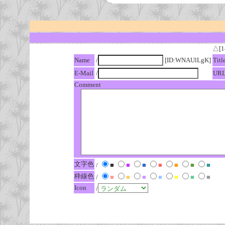
△[1
Name
/
[ID:WNAUlLgK]
Titl
E-Mail
/
UR
Comment
文字色
/
■
■
■
■
■
■
■
枠線色
/
■
■
■
■
■
■
■
Icon
/