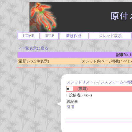
HOME
HELP
新規作成
スレッド表示
＜一覧表示に戻る
記事No.1
(最新レス5件表示)
スレッド内ページ移動 / << [1-0
スレッドリスト
/ - /
レスフォームへ移
■
(無題)
□投稿者/
(##)-()
親記事
引用