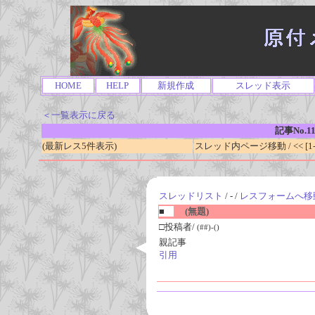
HOME
HELP
新規作成
スレッド表示
＜一覧表示に戻る
記事No.1
(最新レス5件表示)
スレッド内ページ移動 / << [1-0
スレッドリスト
/ - /
レスフォームへ移
■
(無題)
□投稿者/
(##)-()
親記事
引用