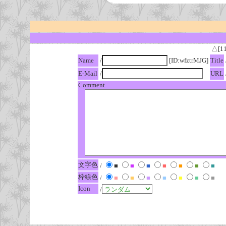
△[1
Name
/
[ID:wfztrMJG]
Title
E-Mail
/
URL
Comment
文字色
/
■
■
■
■
■
■
■
枠線色
/
■
■
■
■
■
■
■
Icon
/