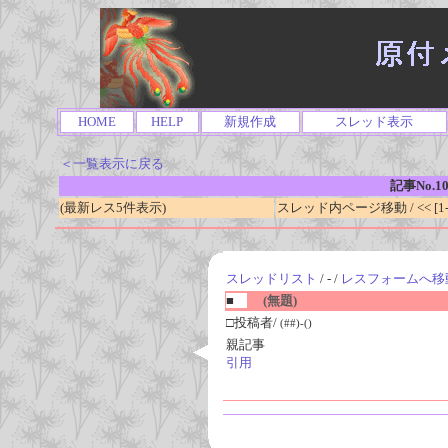
HOME
HELP
新規作成
スレッド表示
＜一覧表示に戻る
記事No.1
(最新レス5件表示)
スレッド内ページ移動 / << [1-0
スレッドリスト
/ - /
レスフォームへ移
■
(無題)
□投稿者/
(##)-()
親記事
引用