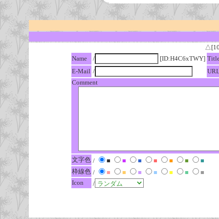
△[1
Name
/
[ID:H4C6xTWY]
Titl
E-Mail
/
UR
Comment
文字色
/
■
■
■
■
■
■
■
枠線色
/
■
■
■
■
■
■
■
Icon
/