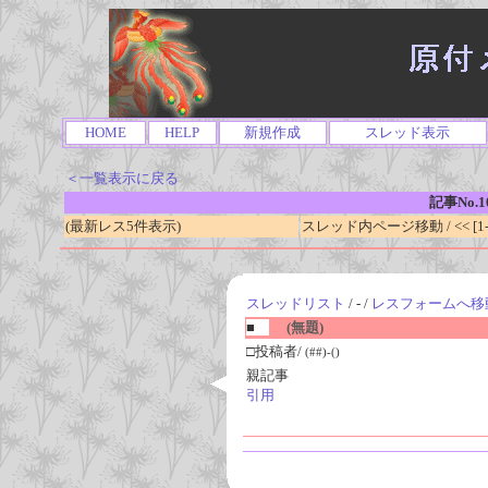
HOME
HELP
新規作成
スレッド表示
＜一覧表示に戻る
記事No.1
(最新レス5件表示)
スレッド内ページ移動 / << [1-0
スレッドリスト
/ - /
レスフォームへ移
■
(無題)
□投稿者/
(##)-()
親記事
引用