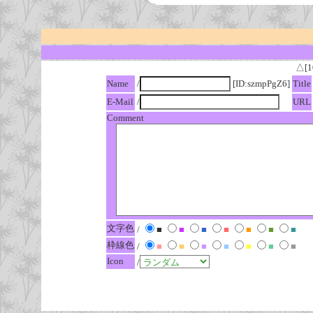
△[1
Name
/
[ID:szmpPgZ6]
Title
E-Mail
/
URL
Comment
文字色
/
■
■
■
■
■
■
■
枠線色
/
■
■
■
■
■
■
■
Icon
/