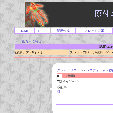
HOME
HELP
新規作成
スレッド表示
＜一覧表示に戻る
記事No.1
(最新レス5件表示)
スレッド内ページ移動 / << [1-0
スレッドリスト
/ - /
レスフォームへ移
■
(無題)
□投稿者/
(##)-()
親記事
引用