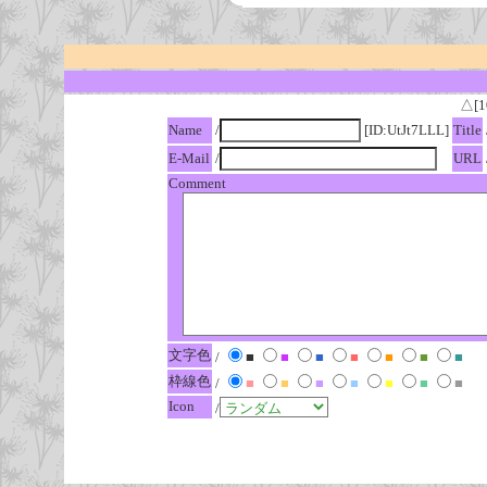
△[1
Name
/
[ID:UtJt7LLL]
Title
E-Mail
/
URL
Comment
文字色
/
■
■
■
■
■
■
■
枠線色
/
■
■
■
■
■
■
■
Icon
/