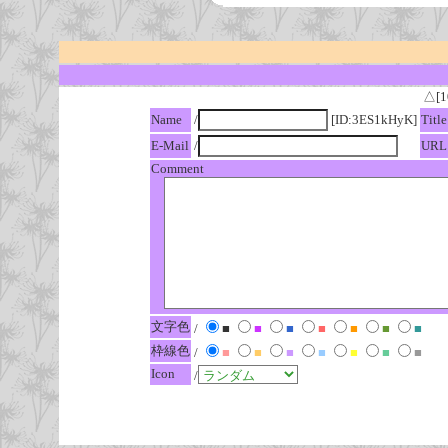
△[1
Name
/
[ID:3ES1kHyK]
Title
E-Mail
/
URL
Comment
文字色
/
■
■
■
■
■
■
■
枠線色
/
■
■
■
■
■
■
■
Icon
/