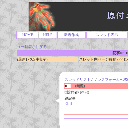
HOME
HELP
新規作成
スレッド表示
＜一覧表示に戻る
記事No.1
(最新レス5件表示)
スレッド内ページ移動 / << [1-0
スレッドリスト
/ - /
レスフォームへ移
■
(無題)
□投稿者/
(##)-()
親記事
引用