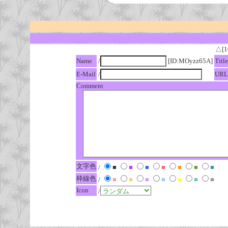
△[1
Name
/
[ID:MOyzz65A]
Title
E-Mail
/
URL
Comment
文字色
/
■
■
■
■
■
■
■
枠線色
/
■
■
■
■
■
■
■
Icon
/