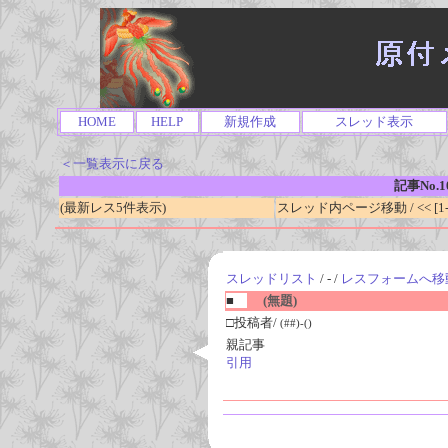
HOME
HELP
新規作成
スレッド表示
＜一覧表示に戻る
記事No.1
(最新レス5件表示)
スレッド内ページ移動 / << [1-0
スレッドリスト
/ - /
レスフォームへ移
■
(無題)
□投稿者/
(##)-()
親記事
引用