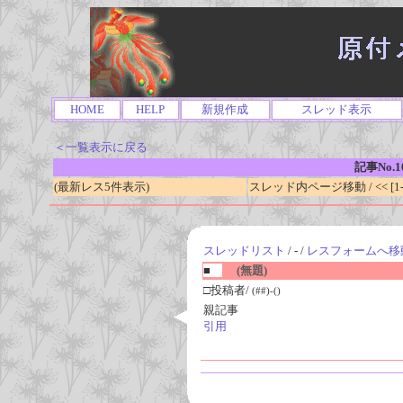
HOME
HELP
新規作成
スレッド表示
＜一覧表示に戻る
記事No.1
(最新レス5件表示)
スレッド内ページ移動 / << [1-0
スレッドリスト
/ - /
レスフォームへ移
■
(無題)
□投稿者/
(##)-()
親記事
引用