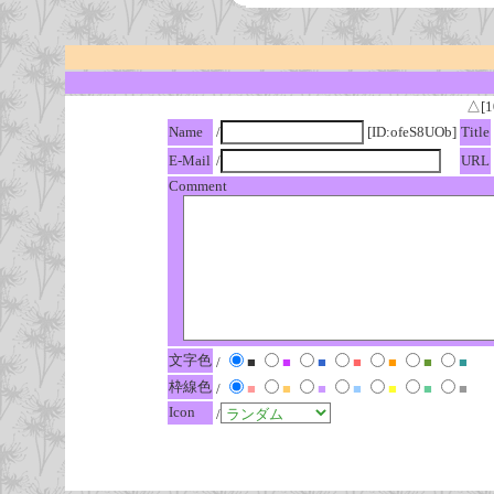
△[1
Name
/
[ID:ofeS8UOb]
Title
E-Mail
/
URL
Comment
文字色
/
■
■
■
■
■
■
■
枠線色
/
■
■
■
■
■
■
■
Icon
/