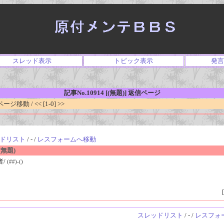
スレッド表示
トピック表示
発言
記事No.10914 [(無題)] 返信ページ
移動 / << [1-0] >>
ドリスト
/ - /
レスフォームへ移動
無題)
者/
(##)-()
[
スレッドリスト
/ - /
レスフォ