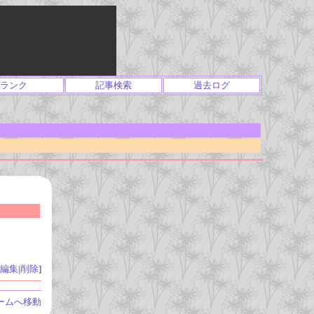
ランク
記事検索
過去ログ
編集
|
削除
]
ームへ移動