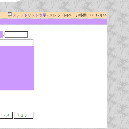
スレッドリスト表示
/ スレッド内ページ移動 / << [1-0] >>
/