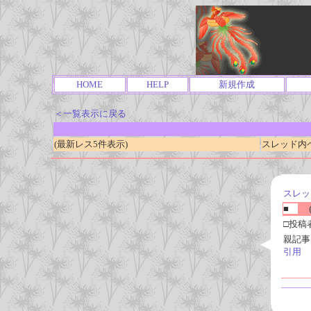
HOME
HELP
新規作成
＜一覧表示に戻る
(最新レス5件表示)
スレッド内ページ
スレッ
■
(
□投稿
親記事
引用