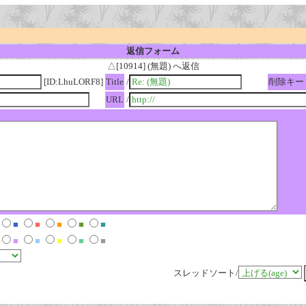
返信フォーム
△[10914] (無題) へ返信
[ID:LhuLORF8]
Title
/
削除キー
URL
/
■
■
■
■
■
■
■
■
■
■
スレッドソート/