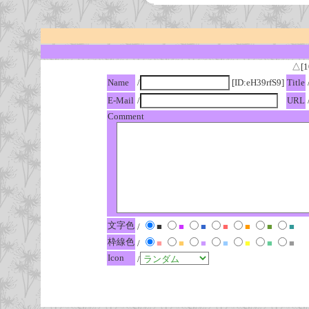
△[1
Name
/
[ID:eH39rfS9]
Title
E-Mail
/
URL
Comment
文字色
/
■
■
■
■
■
■
■
枠線色
/
■
■
■
■
■
■
■
Icon
/