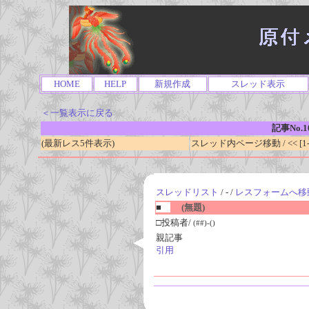
HOME
HELP
新規作成
スレッド表示
＜一覧表示に戻る
記事No.1
(最新レス5件表示)
スレッド内ページ移動 / << [1-0
スレッドリスト
/ - /
レスフォームへ移
■
(無題)
□投稿者/
(##)-()
親記事
引用