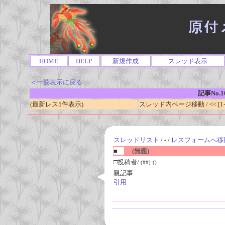
HOME
HELP
新規作成
スレッド表示
＜一覧表示に戻る
記事No.1
(最新レス5件表示)
スレッド内ページ移動 / << [1-0
スレッドリスト
/ - /
レスフォームへ移
■
(無題)
□投稿者/
(##)-()
親記事
引用