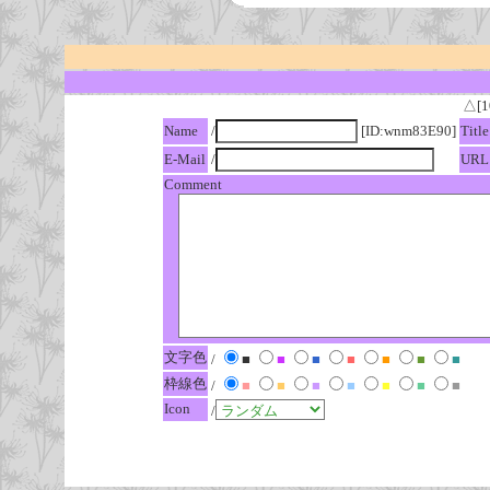
△[1
Name
/
[ID:wnm83E90]
Title
E-Mail
/
URL
Comment
文字色
/
■
■
■
■
■
■
■
枠線色
/
■
■
■
■
■
■
■
Icon
/