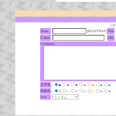
△[1
Name
/
[ID:t2tTfYxF]
Title
E-Mail
/
URL
Comment
文字色
/
■
■
■
■
■
■
■
枠線色
/
■
■
■
■
■
■
■
Icon
/