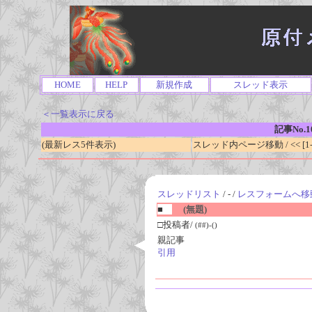
HOME
HELP
新規作成
スレッド表示
＜一覧表示に戻る
記事No.1
(最新レス5件表示)
スレッド内ページ移動 / << [1-0
スレッドリスト
/ - /
レスフォームへ移
■
(無題)
□投稿者/
(##)-()
親記事
引用